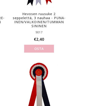
Hevosen ruusuke 2
­E­
seppelettä, 3 nauhaa - P­U­N­A­
N
I­N­E­N­/­V­A­L­K­O­I­N­E­N­/­T­U­M­M­A­N
SININEN
9017
€2,40
OSTA