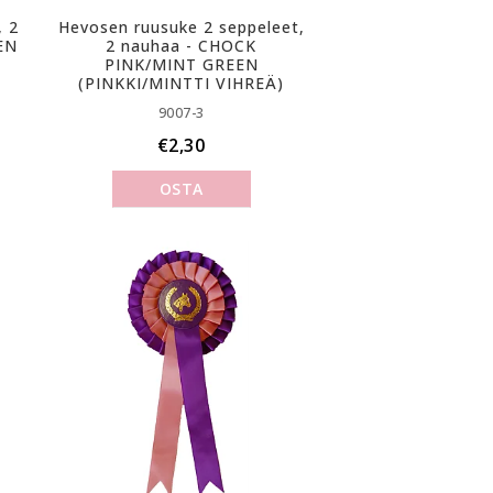
, 2
Hevosen ruusuke 2 seppeleet,
EN
2 nauhaa - CHOCK
PINK/MINT GREEN
(PINKKI/MINTTI VIHREÄ)
9007-3
€2,30
OSTA