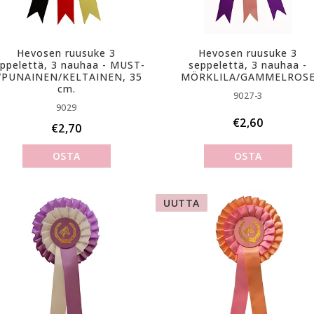
Hevosen ruusuke 3
Hevosen ruusuke 3
ppelettä, 3 nauhaa - M­U­S­T­
seppelettä, 3 nauhaa -
/­P­U­N­A­I­N­E­N­/­K­E­L­T­A­I­N­E­N­, 35
MÖRKLILA/GAMMELROS
cm.
9027-3
9029
€2,60
€2,70
OSTA
OSTA
UUTTA