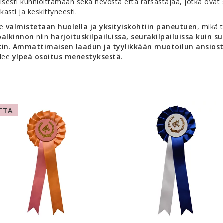
yisesti kunnioittamaan sekä hevosta että ratsastajaa, jotka ovat 
kasti ja keskittyneesti.
ke
valmistetaan huolella ja yksityiskohtiin paneutuen
, mikä t
palkinnon
niin
harjoituskilpailuissa, seurakilpailuissa kuin s
kin
.
Ammattimaisen laadun ja tyylikkään muotoilun ansios
ulee
ylpeä osoitus menestyksestä
.
TTA