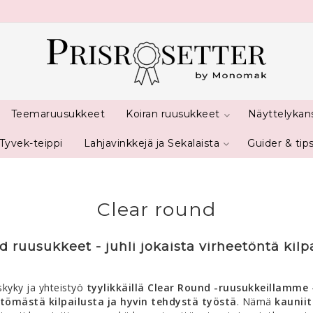
Teemaruusukkeet
Koiran ruusukkeet
Näyttelykan
Tyvek-teippi
Lahjavinkkejä ja Sekalaista
Guider & tip
Clear round
 ruusukkeet - juhli jokaista virheetöntä kilp
skyky ja yhteistyö
tyylikkäillä Clear Round -ruusukkeillamme
-
ttömästä kilpailusta ja hyvin tehdystä työstä
.
Nämä
kaunii