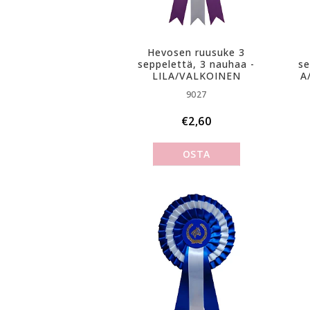
Hevosen ruusuke 3
seppelettä, 3 nauhaa -
se
LILA/VALKOINEN
A­
9027
€2,60
OSTA