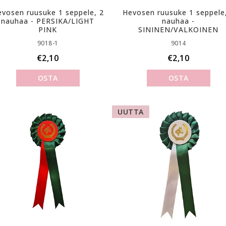
vosen ruusuke 1 seppele, 2
Hevosen ruusuke 1 seppele
nauhaa - PERSIKA/LIGHT
nauhaa -
PINK
SININEN/VALKOINEN
9018-1
9014
€2,10
€2,10
OSTA
OSTA
UUTTA