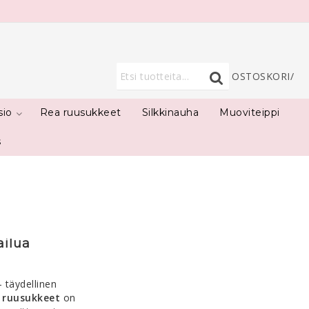
OSTOSKORI
/
sio
Rea ruusukkeet
Silkkinauha
Muoviteippi
s
ailua
 täydellinen
t ruusukkeet
on