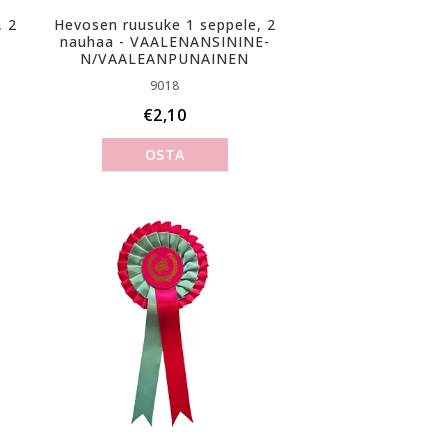
, 2
Hevosen ruusuke 1 seppele, 2
nauhaa - V­A­A­L­E­N­A­N­S­I­N­I­N­E­
N­/­V­A­A­L­E­A­N­P­U­N­A­I­N­E­N
9018
€2,10
OSTA