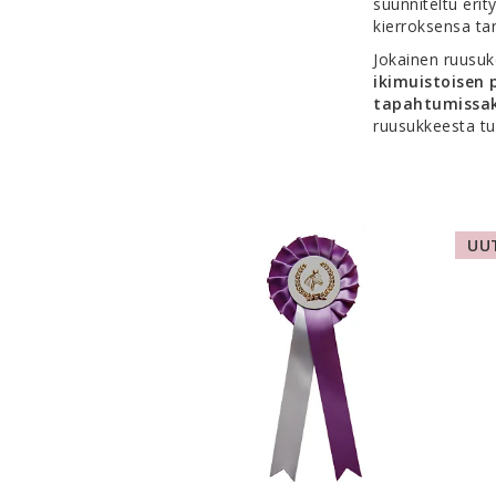
suunniteltu erit
kierroksensa tar
Jokainen ruusu
ikimuistoisen 
tapahtumissa
ruusukkeesta t
UU