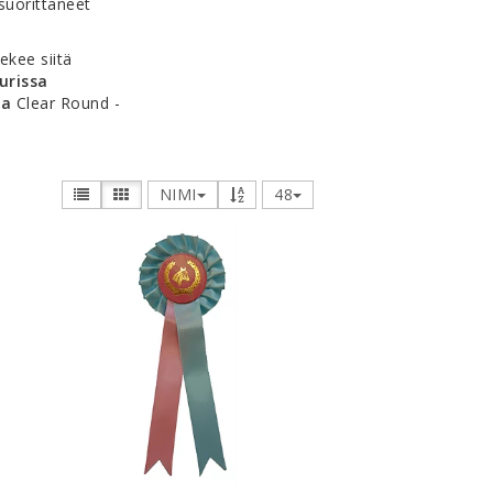
suorittaneet
ekee siitä
uurissa
ta
Clear Round -
NIMI
48