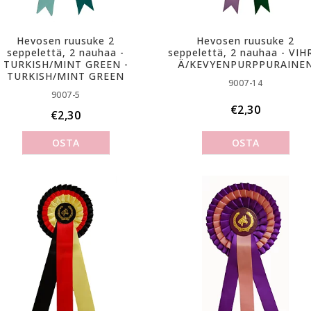
Hevosen ruusuke 2
Hevosen ruusuke 2
seppelettä, 2 nauhaa -
seppelettä, 2 nauhaa - V­I­H­R
TURKISH/MINT GREEN -
Ä­/­K­E­V­Y­E­N­P­U­R­P­P­U­R­A­I­N­E­
TURKISH/MINT GREEN
9007-14
9007-5
€2,30
€2,30
OSTA
OSTA