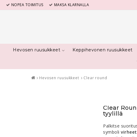
NOPEA TOIMITUS
MAKSA KLARNALLA
Hevosen ruusukkeet
Keppihevonen ruusukkeet
Hevosen ruusukkeet
Clear round
Clear Round
tyylillä
Palkitse suoritu
symboli
virhee