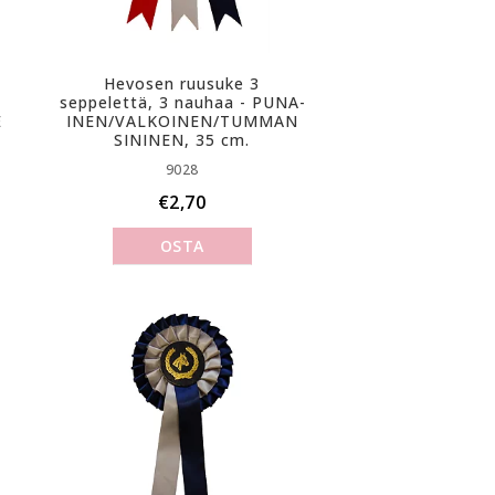
Hevosen ruusuke 3
seppelettä, 3 nauhaa - P­U­N­A­
E
I­N­E­N­/­V­A­L­K­O­I­N­E­N­/­T­U­M­M­A­N
SININEN, 35 cm.
9028
€2,70
OSTA